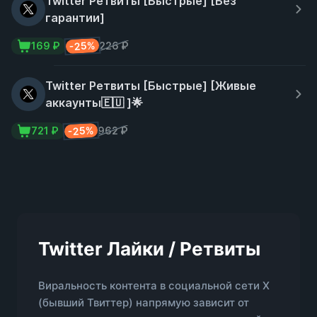
Twitter Ретвиты [Быстрые] [Без
гарантии]
-25%
169 ₽
226 ₽
Twitter Ретвиты [Быстрые] [Живые
аккаунты🇪🇺 ]🌟
-25%
721 ₽
962 ₽
Twitter Лайки / Ретвиты
Виральность контента в социальной сети X
(бывший Твиттер) напрямую зависит от