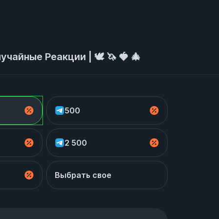
учайные Реакции | 🕊 🦄 🍓 🎄
500
2 500
Выбрать свое