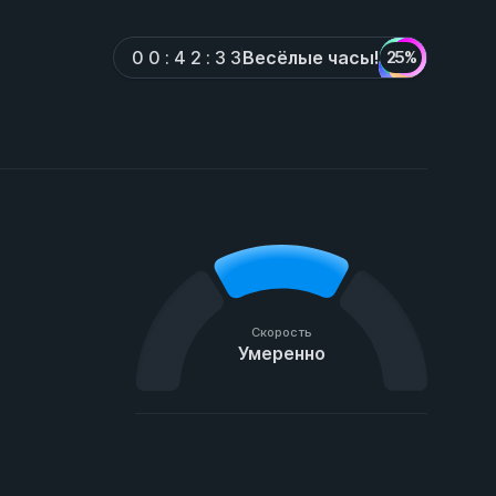
Весёлые часы!
0
0
:
4
2
:
3
3
25%
Скорость
Умеренно