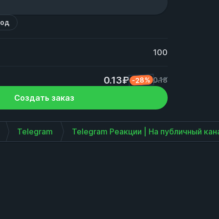
код
100
0.13₽
-28%
0.18
Создать заказ
Telegram
Telegram Реакции | На публичный кан