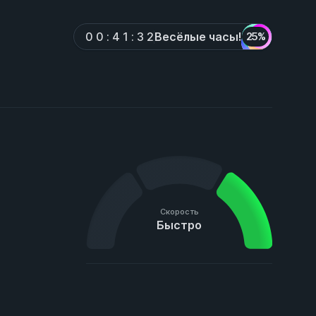
Весёлые часы!
0
0
:
4
1
:
3
2
25%
Скорость
Быстро